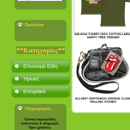
Προϊόντα
948-0044 T-SHIRT 100% COTTON LAR
HAPPY TREE FRIENDS
**Κατηγορίες**
Επώνυμα Είδη
Ήρωες
Εποχιακά
811-0897 ΠΟΡΤΟΦΟΛΙ VINTAGE CLAS
ROLLING STONES
Πληροφορίες
Τρόποι παραγγελίας
Αποστολές & πληρωμές
Όροι χρήσεως