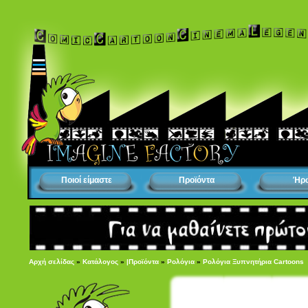
Ποιοί είμαστε
Προϊόντα
Ήρ
Αρχή σελίδας
»
Κατάλογος
»
|Προϊόντα
»
Ρολόγια
»
Ρολόγια Ξυπνητήρια Cartoons