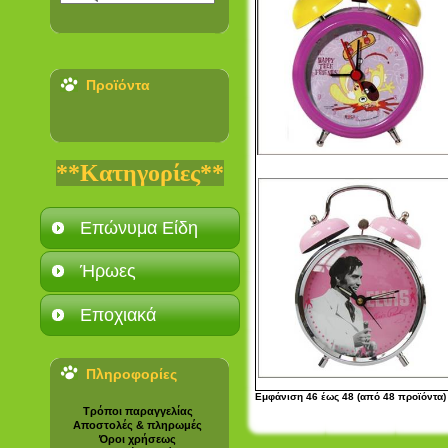
Προϊόντα
**Κατηγορίες**
Επώνυμα Είδη
Ήρωες
Εποχιακά
Πληροφορίες
Εμφάνιση
46
έως
48
(από
48
προϊόντα)
Τρόποι παραγγελίας
Αποστολές & πληρωμές
Όροι χρήσεως